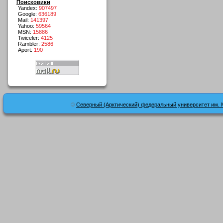
Поисковики
Yandex:
907497
Google:
636189
Mail:
141397
Yahoo:
59564
MSN:
15886
Twiceler:
4125
Rambler:
2586
Aport:
190
©
Северный (Арктический) федеральный университет им. 