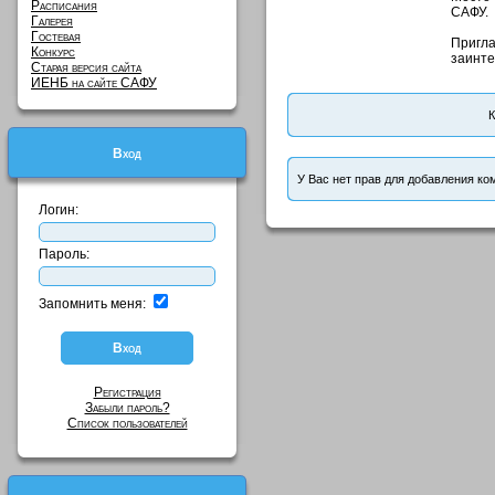
Расписания
САФУ.
Галерея
Гостевая
Пригл
Конкурс
заинте
Старая версия сайта
ИЕНБ на сайте САФУ
К
Вход
У Вас нет прав для добавления ко
Логин:
Пароль:
Запомнить меня:
Регистрация
Забыли пароль?
Список пользователей