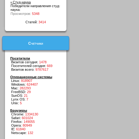
• Студ-наука
Победители направления студ-
наука:
Просмотров:
5348
Статей:
3414
Счетчики
Посетители
Визитов сегодня:
1478
Посетителей сегодня:
669
Визитов всего:
9787617
Операционные системы
Linux:
818907
Windows:
624407
Mac:
282293
FreeBSD:
29
SunOS:
21
Lynx OS:
7
Unix:
5
Браузеры
Chrome:
1334130
Safari:
601024
Firefox:
149055
Opera:
80949
IE:
61840
Netscape:
132