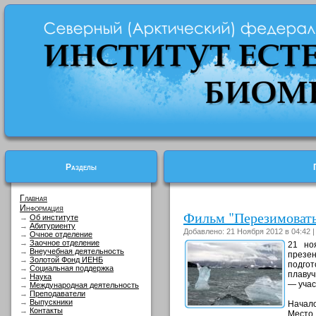
Разделы
Главная
Информация
Фильм "Перезимовать 
→
Об институте
→
Абитуриенту
Добавлено: 21 Ноября 2012 в 04:42 
→
Очное отделение
→
Заочное отделение
21 но
→
Внеучебная деятельность
презе
→
Золотой Фонд ИЕНБ
подгот
→
Социальная поддержка
плавуч
→
Наука
— учас
→
Международная деятельность
→
Преподаватели
→
Выпускники
Начало
→
Контакты
Место