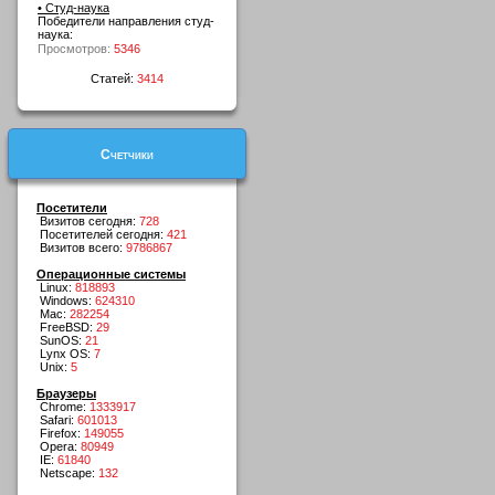
• Студ-наука
Победители направления студ-
наука:
Просмотров:
5346
Статей:
3414
Счетчики
Посетители
Визитов сегодня:
728
Посетителей сегодня:
421
Визитов всего:
9786867
Операционные системы
Linux:
818893
Windows:
624310
Mac:
282254
FreeBSD:
29
SunOS:
21
Lynx OS:
7
Unix:
5
Браузеры
Chrome:
1333917
Safari:
601013
Firefox:
149055
Opera:
80949
IE:
61840
Netscape:
132