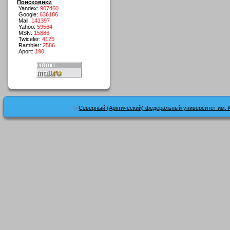
Поисковики
Yandex:
907460
Google:
636186
Mail:
141397
Yahoo:
59564
MSN:
15886
Twiceler:
4125
Rambler:
2586
Aport:
190
©
Северный (Арктический) федеральный университет им. 