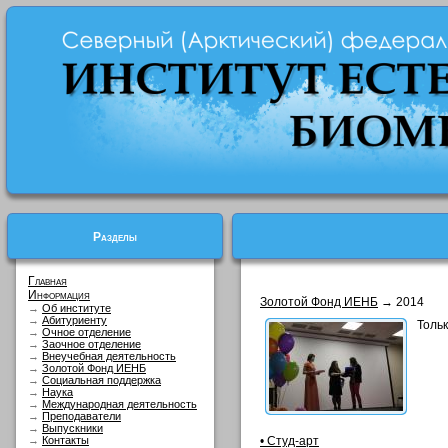
Разделы
Главная
Информация
Золотой Фонд ИЕНБ
→ 2014
→
Об институте
→
Абитуриенту
Тольк
→
Очное отделение
→
Заочное отделение
→
Внеучебная деятельность
→
Золотой Фонд ИЕНБ
→
Социальная поддержка
→
Наука
→
Международная деятельность
→
Преподаватели
→
Выпускники
→
Контакты
• Студ-арт