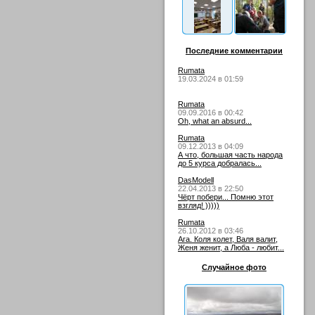
Последние комментарии
Rumata
19.03.2024 в 01:59
Rumata
09.09.2016 в 00:42
Oh, what an absurd...
Rumata
09.12.2013 в 04:09
А что, большая часть народа
до 5 курса добралась...
DasModell
22.04.2013 в 22:50
Чёрт побери... Помню этот
взгляд! )))))
Rumata
26.10.2012 в 03:46
Ага. Коля колет, Валя валит,
Женя женит, а Люба - любит...
Случайное фото