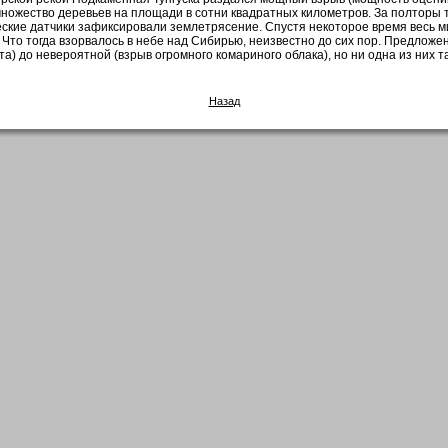
 множество деревьев на площади в сотни квадратных километров. За полторы 
ческие датчики зафиксировали землетрясение. Спустя некоторое время весь 
 Что тогда взорвалось в небе над Сибирью, неизвестно до сих пор. Предложен
а) до невероятной (взрыв огромного комариного облака), но ни одна из них т
Назад