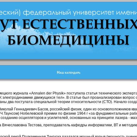
Наш календарь
мецкого журнала «Annalen der Physik» поступила статья технического эксперта
 электродинамике движущихся тел». В статье был проанализирован вопрос 
ны два постулата специальной теории относительности (СТО). Начало созд
 Николай Геннадиевич Басов, российский физик, один из основоположников кв
 Ч.Таунсом) Нобелевской премии по физике 1964 г «за фундаментальные раб
к созданию осцилляторов и усилителей, основанных на принципе лазера - маз
на Вячеславовна Тестова, преподаватель кафедры информатики, ВТ и метод
бирской рекой Подкаменная Тунгуска раздался мощный взрыв (мощность оценив