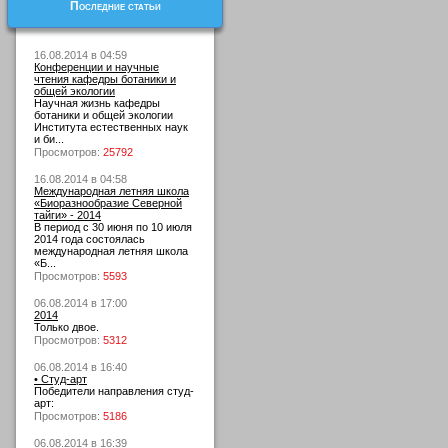
Последние статьи
16.08.2014 в 04:59
Конференции и научные
чтения кафедры ботаники и
общей экологии
Научная жизнь кафедры
ботаники и общей экологии
Института естественных наук
и би...
Просмотров:
25792
16.08.2014 в 04:58
Международная летняя школа
«Биоразнообразие Северной
тайги» - 2014
В период с 30 июня по 10 июля
2014 года состоялась
международная летняя школа
«Б...
Просмотров:
5593
06.08.2014 в 17:00
2014
Только двое.
Просмотров:
5312
06.08.2014 в 16:40
• Студ-арт
Победители направления студ-
арт:
Просмотров:
5186
06.08.2014 в 16:39