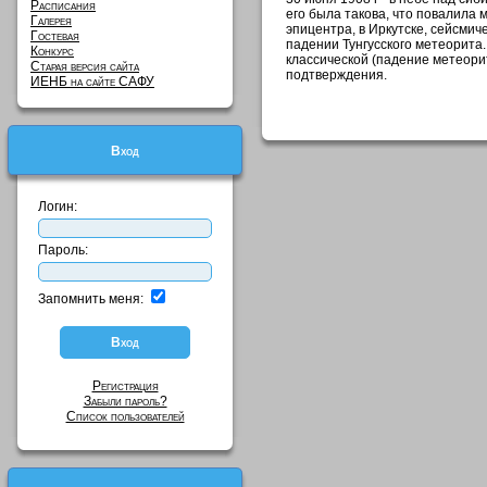
Расписания
его была такова, что повалила
Галерея
эпицентра, в Иркутске, сейсми
Гостевая
падении Тунгусского метеорита.
Конкурс
классической (падение метеорит
Старая версия сайта
подтверждения.
ИЕНБ на сайте САФУ
Вход
Логин:
Пароль:
Запомнить меня:
Регистрация
Забыли пароль?
Список пользователей