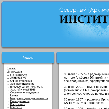
Разделы
Главная
Информация
30 июня 1905 г – в редакцию не
→
Об институте
летнего Альберта Эйнштейна «К
→
Абитуриенту
→
Очное отделение
электродинамике, сформулирова
→
Заочное отделение
→
Внеучебная деятельность
30 июня 2001 г - в Москве умер
→
Золотой Фонд ИЕНБ
(совместно с А.М.Прохоровым и
→
Социальная поддержка
электроники, которые привели 
→
Наука
→
Международная деятельность
30 июня 1967 г - родилась Ири
→
Преподаватели
ФФ ПГУ им. М.В.Ломоносова.
→
Выпускники
→
Контакты
30 июня 1908 г - в небе над си