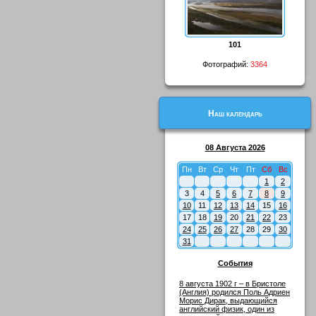
101
Фотографий:
3364
Наш календарь
08 Августа 2026
Пн
Вт
Ср
Чт
Пт
Сб
Вс
1
2
3
4
5
6
7
8
9
10
11
12
13
14
15
16
17
18
19
20
21
22
23
24
25
26
27
28
29
30
31
События
8 августа 1902 г – в Бристоле
(Англия) родился Поль Адриен
Морис Дирак, выдающийся
английский физик, один из