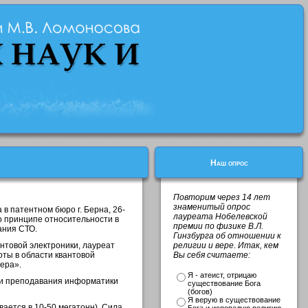
Наш опрос
Повторим через 14 лет
знаменитый опрос
 в патентном бюро г. Берна, 26-
лауреата Нобелевской
о принципе относительности в
премии по физике В.Л.
ания СТО.
Гинзбурга об отношении к
антовой электроники, лауреат
религии и вере. Итак, кем
оты в области квантовой
Вы себя считаете:
ера».
Я - атеист, отрицаю
ики преподавания информатики
существование Бога
(богов)
Я верую в существование
ается в 10-50 мегатонн). Сила