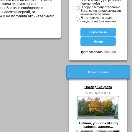
Бога и исповедую религию
тысячи километров от
(какую-либо)
Я верую в существование
мир облетело сообщение о
Бога, но не придерживаюсь
ы десятки версий, от
какой-либо религии
ак и не получила окончательного
Я - агностик; не знаю,
существует Бог или нет
Проголосовало:
695 чел.
Наша галерея
Последние фото
20.03.2024 в 00:11
Autumn, you look like my
sadness, autumn...