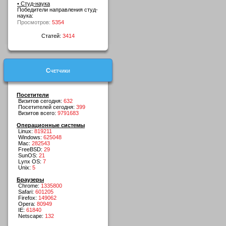
• Студ-наука
Победители направления студ-
наука:
Просмотров:
5354
Статей:
3414
Счетчики
Посетители
Визитов сегодня:
632
Посетителей сегодня:
399
Визитов всего:
9791683
Операционные системы
Linux:
819211
Windows:
625048
Mac:
282543
FreeBSD:
29
SunOS:
21
Lynx OS:
7
Unix:
5
Браузеры
Chrome:
1335800
Safari:
601205
Firefox:
149062
Opera:
80949
IE:
61840
Netscape:
132