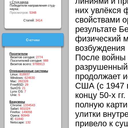
линиями и пр
• Студ-наука
Победители направления студ-
них увлёкся 
наука:
Просмотров:
5348
свойствами о
Статей:
3414
результате Б
физический 
Счетчики
возбуждения 
Посетители
После войны 
Визитов сегодня:
2774
Посетителей сегодня:
988
Визитов всего:
9788913
разрушенный
Операционные системы
продолжает и
Linux:
818937
Windows:
624630
Mac:
282328
США (с 1947 г
FreeBSD:
29
SunOS:
21
Lynx OS:
7
концу 50-х гг
Unix:
5
Браузеры
полную карти
Chrome:
1334543
Safari:
601024
улитки внутре
Firefox:
149058
Opera:
80949
IE:
61840
привело к су
Netscape:
132