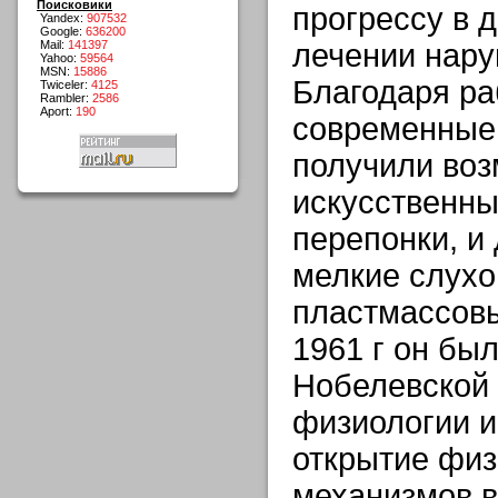
Поисковики
прогрессу в 
Yandex:
907532
Google:
636200
Mail:
141397
лечении нару
Yahoo:
59564
MSN:
15886
Благодаря р
Twiceler:
4125
Rambler:
2586
Aport:
190
современные
получили воз
искусственн
перепонки, и
мелкие слухо
пластмассовы
1961 г он бы
Нобелевской
физиологии и
открытие физ
механизмов 