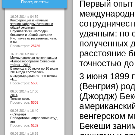
Первый опыт
Последние статьи
международно
16.08.2014 в 04:59
Конференции и научные
сотрудничест
чтения кафедры ботаники и
общей экологии
удачным: по 
Научная жизнь кафедры
ботаники и общей экологии
Института естественных наук
полученных 
и би...
Просмотров:
25786
расстояние б
16.08.2014 в 04:58
Международная летняя школа
точностью до
«Биоразнообразие Северной
тайги» - 2014
В период с 30 июня по 10 июля
2014 года состоялась
3 июня 1899 
международная летняя школа
«Б...
Просмотров:
5588
(Венгрия) ро
06.08.2014 в 17:00
(Джордж) Бек
2014
Только двое.
Просмотров:
5309
американский
06.08.2014 в 16:40
венгерском м
• Студ-арт
Победители направления студ-
арт:
Бекеши зани
Просмотров:
5182
06.08.2014 в 16:39