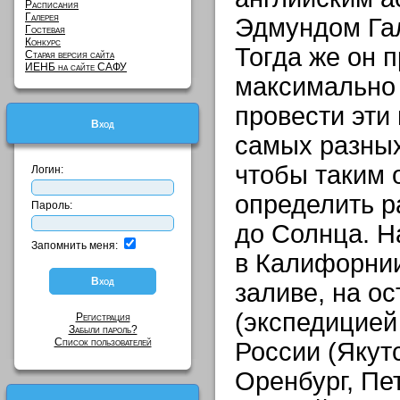
Расписания
Галерея
Эдмундом Гал
Гостевая
Конкурс
Тогда же он 
Старая версия сайта
ИЕНБ на сайте САФУ
максимально
провести эти
Вход
самых разных
чтобы таким 
Логин:
определить р
Пароль:
до Солнца. 
Запомнить меня:
в Калифорнии
заливе, на о
(экспедицией
Регистрация
Забыли пароль?
Список пользователей
России (Якутс
Оренбург, Пет