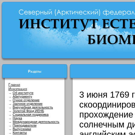
Разделы
Главная
Информация
3 июня 1769 г
→
Об институте
→
Абитуриенту
→
Очное отделение
скоординиро
→
Заочное отделение
→
Внеучебная деятельность
→
Золотой Фонд ИЕНБ
прохождение
→
Социальная поддержка
→
Наука
солнечным д
→
Международная деятельность
→
Преподаватели
→
Выпускники
английским 
→
Контакты