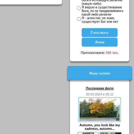
Бога и исповедую религию
(какую-либо)
Я верую в существование
Бога, но не придерживаюсь
какой-либо религии
Я - агностик; не знаю,
существует Бог или нет
Проголосовало:
695 чел.
Наша галерея
Последние фото
20.03.2024 в 00:11
Autumn, you look like my
sadness, autumn...