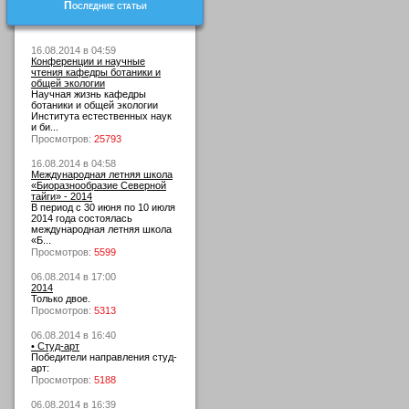
Последние статьи
16.08.2014 в 04:59
Конференции и научные
чтения кафедры ботаники и
общей экологии
Научная жизнь кафедры
ботаники и общей экологии
Института естественных наук
и би...
Просмотров:
25793
16.08.2014 в 04:58
Международная летняя школа
«Биоразнообразие Северной
тайги» - 2014
В период с 30 июня по 10 июля
2014 года состоялась
международная летняя школа
«Б...
Просмотров:
5599
06.08.2014 в 17:00
2014
Только двое.
Просмотров:
5313
06.08.2014 в 16:40
• Студ-арт
Победители направления студ-
арт:
Просмотров:
5188
06.08.2014 в 16:39