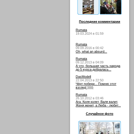
Последние комментарии
Rumata
19.03.2024 в 01:59
Rumata
09.09.2016 в 00:42
Oh, what an absurd...
Rumata
09.12.2013 в 04:09
А что, большая часть народа
до 5 курса добралась...
DasModell
22.04.2013 в 22:50
Чёрт побери... Помню этот
взгляд! )))))
Rumata
26.10.2012 в 03:46
Ага. Коля колет, Валя валит,
Женя женит, а Люба - любит...
Случайное фото