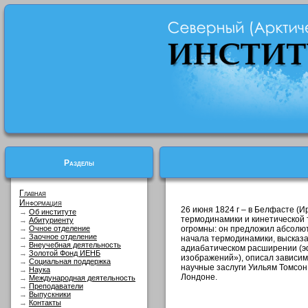
Разделы
Главная
Информация
26 июня 1824 г – в Белфасте (
→
Об институте
термодинамики и кинетической т
→
Абитуриенту
→
Очное отделение
огромны: он предложил абсолют
→
Заочное отделение
начала термодинамики, высказа
→
Внеучебная деятельность
адиабатическом расширении (эф
→
Золотой Фонд ИЕНБ
изображений»), описал зависимо
→
Социальная поддержка
научные заслуги Уильям Томсон 
→
Наука
Лондоне.
→
Международная деятельность
→
Преподаватели
→
Выпускники
→
Контакты