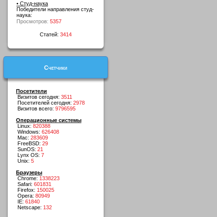
• Студ-наука
Победители направления студ-
наука:
Просмотров:
5357
Статей:
3414
Счетчики
Посетители
Визитов сегодня:
3511
Посетителей сегодня:
2978
Визитов всего:
9796595
Операционные системы
Linux:
820388
Windows:
626408
Mac:
283609
FreeBSD:
29
SunOS:
21
Lynx OS:
7
Unix:
5
Браузеры
Chrome:
1338223
Safari:
601831
Firefox:
150025
Opera:
80949
IE:
61840
Netscape:
132