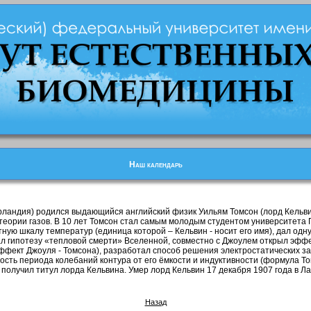
Наш календарь
Ирландия) родился выдающийся английский физик Уильям Томсон (лорд Кельви
еории газов. В 10 лет Томсон стал самым молодым студентом университета Гл
ную шкалу температур (единица которой – Кельвин - носит его имя), дал одн
л гипотезу «тепловой смерти» Вселенной, совместно с Джоулем открыл эффе
фект Джоуля - Томсона), разработал способ решения электростатических за
сть периода колебаний контура от его ёмкости и индуктивности (формула Томсо
получил титул лорда Кельвина. Умер лорд Кельвин 17 декабря 1907 года в Лар
Назад