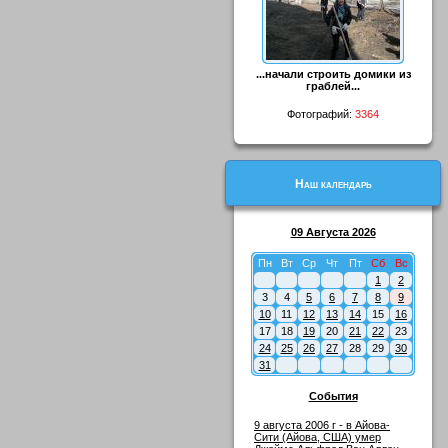
...начали строить домики из
граблей...
Фотографий:
3364
Наш календарь
09 Августа 2026
Пн
Вт
Ср
Чт
Пт
Сб
Вс
1
2
3
4
5
6
7
8
9
10
11
12
13
14
15
16
17
18
19
20
21
22
23
24
25
26
27
28
29
30
31
События
9 августа 2006 г - в Айова-
Сити (Айова, США) умер