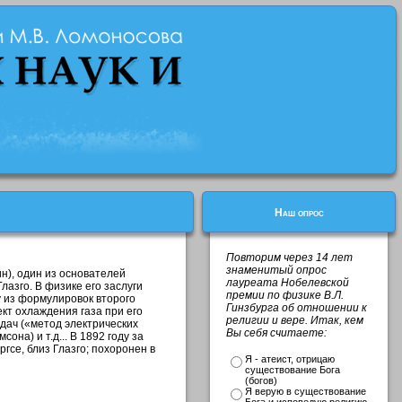
Наш опрос
Повторим через 14 лет
знаменитый опрос
н), один из основателей
лауреата Нобелевской
азго. В физике его заслуги
премии по физике В.Л.
у из формулировок второго
Гинзбурга об отношении к
кт охлаждения газа при его
религии и вере. Итак, кем
дач («метод электрических
Вы себя считаете:
на) и т.д... В 1892 году за
гсе, близ Глазго; похоронен в
Я - атеист, отрицаю
существование Бога
(богов)
Я верую в существование