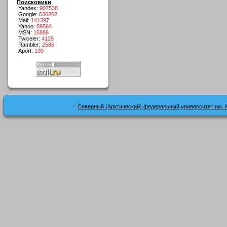
Поисковики
Yandex:
907538
Google:
636202
Mail:
141397
Yahoo:
59564
MSN:
15886
Twiceler:
4125
Rambler:
2586
Aport:
190
©
Северный (Арктический) федеральный университет им. 