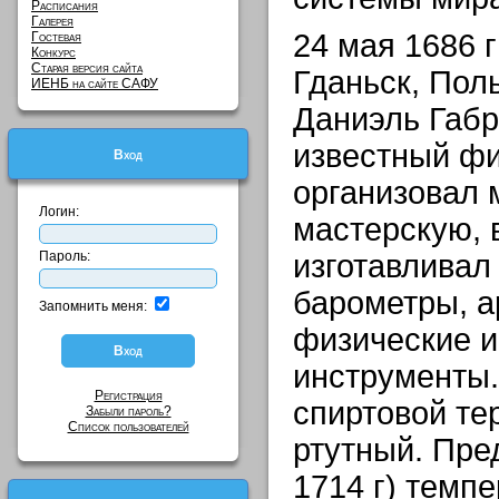
Расписания
Галерея
24 мая 1686 г
Гостевая
Конкурс
Старая версия сайта
Гданьск, Пол
ИЕНБ на сайте САФУ
Даниэль Габр
известный фи
Вход
организовал 
Логин:
мастерскую, 
Пароль:
изготавливал
барометры, а
Запомнить меня:
физические и
инструменты.
Регистрация
спиртовой тер
Забыли пароль?
Список пользователей
ртутный. Пре
1714 г) темп