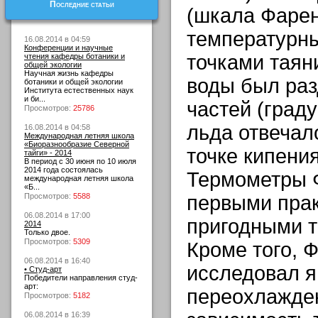
Последние статьи
(шкала Фарен
температурн
16.08.2014 в 04:59
Конференции и научные
точками таян
чтения кафедры ботаники и
общей экологии
Научная жизнь кафедры
воды был раз
ботаники и общей экологии
Института естественных наук
и би...
частей (граду
Просмотров:
25786
льда отвечал
16.08.2014 в 04:58
Международная летняя школа
«Биоразнообразие Северной
точке кипения
тайги» - 2014
В период с 30 июня по 10 июля
2014 года состоялась
Термометры 
международная летняя школа
«Б...
Просмотров:
5588
первыми пра
06.08.2014 в 17:00
пригодными 
2014
Только двое.
Просмотров:
5309
Кроме того, 
06.08.2014 в 16:40
исследовал 
• Студ-арт
Победители направления студ-
арт:
переохлажден
Просмотров:
5182
06.08.2014 в 16:39