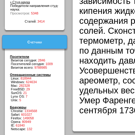
зависимость
• Студ-наука
Победители направления студ-
кипения жидк
наука:
Просмотров:
5348
содержания р
Статей:
3414
солей. Сконс
термометр, 
Счетчики
по данным то
Посетители
находить дав
Визитов сегодня:
2846
Посетителей сегодня:
1009
Визитов всего:
9788985
Усовершенст
Операционные системы
ареометр, со
Linux:
818944
Windows:
624634
Mac:
282328
удельных весо
FreeBSD:
29
SunOS:
21
Lynx OS:
7
Умер Фаренге
Unix:
5
Браузеры
сентября 173
Chrome:
1334568
Safari:
601027
Firefox:
149058
Opera:
80949
IE:
61840
Netscape:
132