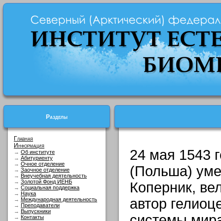
Разделы
Главная
Информация
24 мая 1543 
→
Об институте
→
Абитуриенту
→
Очное отделение
(Польша) ум
→
Заочное отделение
→
Внеучебная деятельность
→
Золотой Фонд ИЕНБ
Коперник, ве
→
Социальная поддержка
→
Наука
автор гелиоц
→
Международная деятельность
→
Преподаватели
→
Выпускники
системы мира
→
Контакты