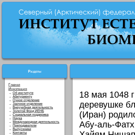
Разделы
Главная
Информация
18 мая 1048 г
→
Об институте
→
Абитуриенту
→
Очное отделение
деревушке б
→
Заочное отделение
→
Внеучебная деятельность
→
Золотой Фонд ИЕНБ
(Иран) родил
→
Социальная поддержка
→
Наука
Абу-аль-Фат
→
Международная деятельность
→
Преподаватели
→
Выпускники
Хайям Нишап
→
Контакты