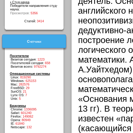
деятель. Осн
• Студ-наука
Победители направления студ-
английского 
наука:
Просмотров:
5356
неопозитивиз
Статей:
3414
дедуктивно-а
построение л
Счетчики
логического 
Посетители
математики. 
Визитов сегодня:
1223
Посетителей сегодня:
658
Визитов всего:
9792274
А.Уайтхедом)
Операционные системы
основополага
Linux:
819290
Windows:
625153
Mac:
282576
математическ
FreeBSD:
29
SunOS:
21
Lynx OS:
7
«Основания м
Unix:
5
Браузеры
13 гг). В тео
Chrome:
1336095
Safari:
601240
известен «па
Firefox:
149062
Opera:
80949
IE:
61840
(касающийся 
Netscape:
132