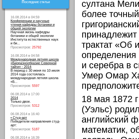
султана Мели
Последние статьи
более точный
16.08.2014 в 04:59
Конференции и научные
григорианский
чтения кафедры ботаники и
общей экологии
принадлежит 
Научная жизнь кафедры
ботаники и общей экологии
Института естественных наук
трактат «Об 
и би...
Просмотров:
25792
определения 
16.08.2014 в 04:58
Международная летняя школа
и серебра в с
«Биоразнообразие Северной
тайги» - 2014
В период с 30 июня по 10 июля
Умер Омар Х
2014 года состоялась
международная летняя школа
«Б...
предположите
Просмотров:
5597
06.08.2014 в 17:00
18 мая 1872 
2014
Только двое.
Просмотров:
5312
(Уэльс) роди
06.08.2014 в 16:40
английский ф
• Студ-арт
Победители направления студ-
арт:
математик, 
Просмотров:
5187
06.08.2014 в 16:39