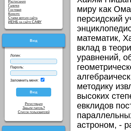
Расписания
Галерея
миру как Ома
Гостевая
Конкурс
персидский у
Старая версия сайта
ИЕНБ на сайте САФУ
энциклопедист
математик, Х
Вход
вклад в теор
уравнений, о
Логин:
геометрическ
Пароль:
алгебраическ
Запомнить меня:
методику изв
высоких степ
евклидов пос
Регистрация
Забыли пароль?
Список пользователей
параллельных
астроном, - 