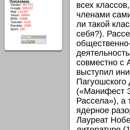
Поисковики
всех классов
Yandex:
907751
Google:
636322
Mail:
141397
членами сами
Yahoo:
59564
MSN:
15886
ли такой кла
Twiceler:
4125
Rambler:
2586
Aport:
190
себя?). Расс
общественно
деятельность,
совместно с
выступил ин
Пагуошского
(«Манифест 
Рассела»), а
ядерное разо
Лауреат Нобе
литературе (1